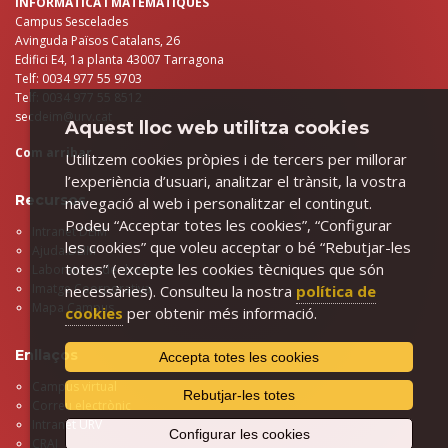
INFORMÀTICA I MATEMÀTIQUES
Campus Sescelades
Avinguda Països Catalans, 26
Edifici E4, 1a planta 43007 Tarragona
Telf: 0034 977 55 9703
Telf: 0034 977 55 8512
secdeim@urv.cat
Aquest lloc web utilitza cookies
Com arribar
Utilitzem cookies pròpies i de tercers per millorar
l’experiència d’usuari, analitzar el trànsit, la vostra
Recursos
navegació al web i personalitzar el contingut.
Podeu “Acceptar totes les cookies”, “Configurar
Intranet DEIM
les cookies” que voleu acceptar o bé “Rebutjar-les
Ajuda.DEIM
totes” (excepte les cookies tècniques que són
Laboratoris de docència
Imatge Coorporativa
necessàries). Consulteu la nostra
política de
Mapa Campus
cookies
per obtenir més informació.
Enllaços
Accepta totes les cookies
Campus virtual
Rebutjar-les totes
Correu electrònic
Intranet URV
Configurar les cookies
CRAI