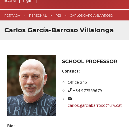
Español
English
PORTADA
PERSONAL
PDI
CARLOS GARCÍA-BARROSO
Carlos García-Barroso Villalonga
SCHOOL PROFESSOR
Contact:
Office 245
+34 977559679
carlos.garciabarroso@urv.cat
Bio: