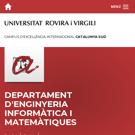
MENÚ
EL DEPARTAMENT
PERSONAL
CAMPUS D'EXCEL·LÈNCIA INTERNACIONAL
CATALUNYA SUD
Professorat a Temps Complet
Professorat Associat i Substitut
Personal d'Administració i Serveis
Plans d'acollida per a PDI i PTGAS
DOCÈNCIA
DEPARTAMENT
RECERCA
D'ENGINYERIA
INFORMÀTICA I
MATEMÀTIQUES