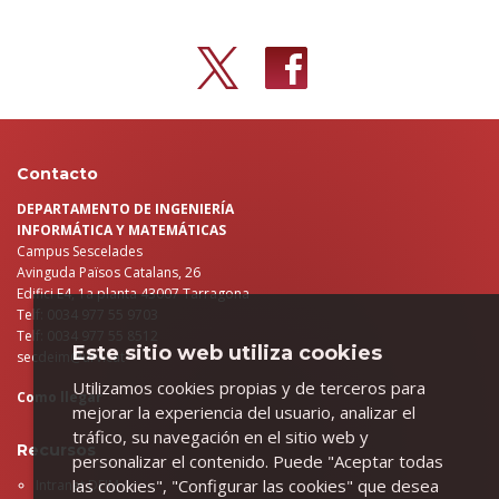
Contacto
DEPARTAMENTO DE INGENIERÍA
INFORMÁTICA Y MATEMÁTICAS
Campus Sescelades
Avinguda Països Catalans, 26
Edifici E4, 1a planta 43007 Tarragona
Telf: 0034 977 55 9703
Telf: 0034 977 55 8512
Este sitio web utiliza cookies
secdeim@urv.cat
Utilizamos cookies propias y de terceros para
Como llegar
mejorar la experiencia del usuario, analizar el
tráfico, su navegación en el sitio web y
Recursos
personalizar el contenido. Puede "Aceptar todas
las cookies", "Configurar las cookies" que desea
Intranet DEIM